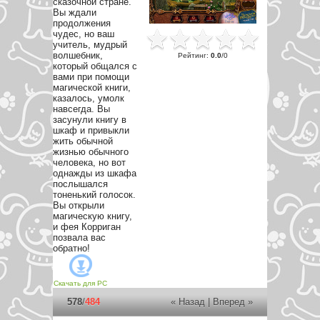
сказочной стране.
Вы ждали
продолжения
чудес, но ваш
учитель, мудрый
волшебник,
Рейтинг
:
0.0
/
0
который общался с
вами при помощи
магической книги,
казалось, умолк
навсегда. Вы
засунули книгу в
шкаф и привыкли
жить обычной
жизнью обычного
человека, но вот
однажды из шкафа
послышался
тоненький голосок.
Вы открыли
магическую книгу,
и фея Корриган
позвала вас
обратно!
Скачать для
PC
578
/
484
« Назад
|
Вперед »