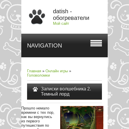
datish -
обогреватели
Мой сайт
NAVIGATION
Главная
»
Онлайн игры
»
Головоломки
Записки волшебника 2.
Темный лорд
Прошло немало
времени с тех пор,
как вы вернулись
из первого
путешествия по